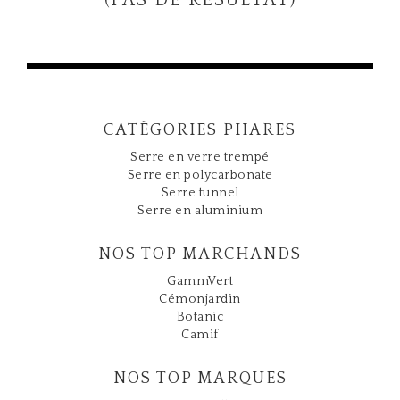
(PAS DE RÉSULTAT)
e
n
a
v
i
g
a
CATÉGORIES PHARES
t
Serre en verre trempé
i
Serre en polycarbonate
o
Serre tunnel
n
Serre en aluminium
NOS TOP MARCHANDS
GammVert
Cémonjardin
Botanic
Camif
NOS TOP MARQUES